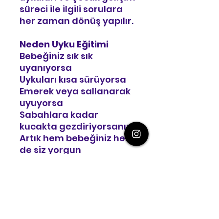
süreci ile ilgili sorulara
her zaman dönüş yapılır.
Neden Uyku Eğitimi
Bebeğiniz sık sık
uyanıyorsa
Uykuları kısa sürüyorsa
Emerek veya sallanarak
uyuyorsa
Sabahlara kadar
kucakta gezdiriyorsanız
Artık hem bebeğiniz hem
de siz yorgun
düşmüşseniz
Uyku düzeni yoksa ve
artık ne yapacağınızı
şaşırmışsanız
Doğru yerdesiniz.