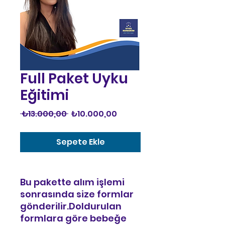
Full Paket Uyku
Eğitimi
Normal
İndirimli
 ₺13.000,00 
₺10.000,00
Fiyat
Fiyat
Sepete Ekle
Bu pakette alım işlemi
sonrasında size formlar
gönderilir.Doldurulan
formlara göre bebeğe