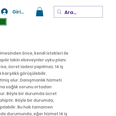
Giriş Yap
mesinden önce, kendi istekleri ile
pılır lakin ebeveynler uyku planı
e, ücret iadesi yapılmaz. 14 iş
arşılıklı görüşülebilir.
miş olur. Danışmanlık hizmeti
a sağlık sorunu ortadan
lur. Böyle bir durumda ücret
hiptir. Böyle bir durumda,
apılabilir. Bu hak tamamen
 İade durumunda, eğer hizmet 14 iş