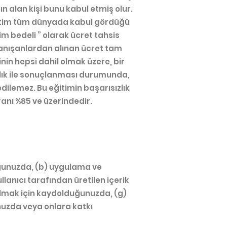
ın alan kişi bunu kabul etmiş olur.
ğitim tüm dünyada kabul gördüğü
m bedeli ” olarak ücret tahsis
Danışanlardan alınan ücret tam
nin hepsi dahil olmak üzere, bir
ızlık ile sonuçlanması durumunda,
dilemez. Bu eğitimin başarısızlık
anı %85 ve üzerindedir.
uğunuzda, (b) uygulama ve
llanıcı tarafından üretilen içerik
almak için kaydolduğunuzda, (g)
uzda veya onlara katkı