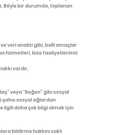
z. Böyle bir durumda, toplanan
 veri analizi gibi, belli amaçlar
ıs hizmetleri, bize faaliyetlerimiz
hakkı vardır.
laş” veya “Beğen” gibi sosyal
cü şahıs sosyal ağlardan
 ilgili daha çok bilgi almak için
lara bildirme hakkını saklı