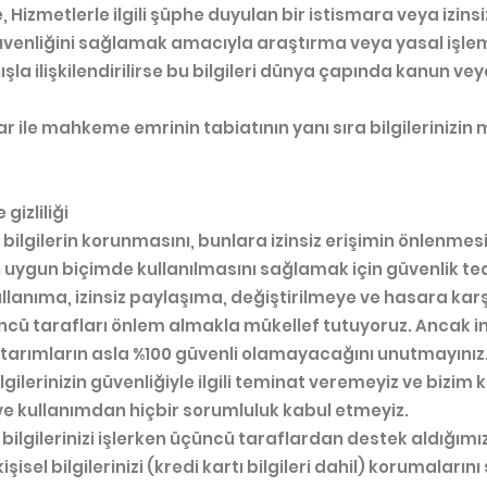
e, Hizmetlerle ilgili şüphe duyulan bir istismara veya izin
üvenliğini sağlamak amacıyla araştırma veya yasal işlem baş
şla ilişkilendirilirse bu bilgileri dünya çapında kanun 
 ile mahkeme emrinin tabiatının yanı sıra bilgilerinizin 
 gizliliği
bilgilerin korunmasını, bunlara izinsiz erişimin önlenmesi
in uygun biçimde kullanılmasını sağlamak için güvenlik te
ş kullanıma, izinsiz paylaşıma, değiştirilmeye ve hasara 
çüncü tarafları önlem almakla mükellef tutuyoruz. Ancak i
arımların asla %100 güvenli olamayacağını unutmayınız. D
lgilerinizin güvenliğiyle ilgili teminat veremeyiz ve bizim
 ve kullanımdan hiçbir sorumluluk kabul etmeyiz.
tı bilgilerinizi işlerken üçüncü taraflardan destek aldığımız
kişisel bilgilerinizi (kredi kartı bilgileri dahil) korumal