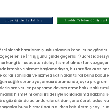
Video Eğitim Setini İzle
Birebir Telefon Görüşmesi
zel olarak hazırlanmış uyku planının kendilerine gönderil
çerler ise ( 14 iş günü içinde geçerlidir) ücret iadesi ya
herhangi bir sebepten dolayı hizmet almaktan vazgeçer is
de istenir ve hizmet başlamadıysa, bu taraflar arasında k
rar sahibidir ve hizmeti satın alan taraf bunu kabul et
ğun sağlık sorunu yaşaması durumunda, uyku programın
nlerin ara verilen programa devam etme hakkı saklı tutu
manlık hizmetini kendi iradesiyle sonlandırma hakkına sa
 süre göz önünde bulundurularak danışana ücret iadesi y
anışanlar bunu hizmeti satın alırken kabul etmiş sayılır.