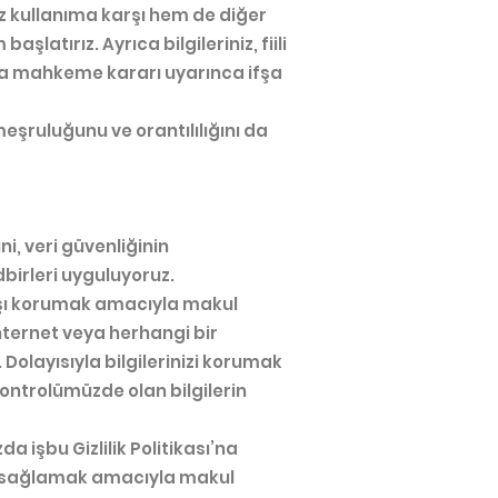
siz kullanıma karşı hem de diğer
latırız. Ayrıca bilgileriniz, fiili
veya mahkeme kararı uyarınca ifşa
meşruluğunu ve orantılılığını da
ni, veri güvenliğinin
dbirleri uyguluyoruz.
karşı korumak amacıyla makul
nternet veya herhangi bir
olayısıyla bilgilerinizi korumak
 kontrolümüzde olan bilgilerin
da işbu Gizlilik Politikası’na
arını sağlamak amacıyla makul