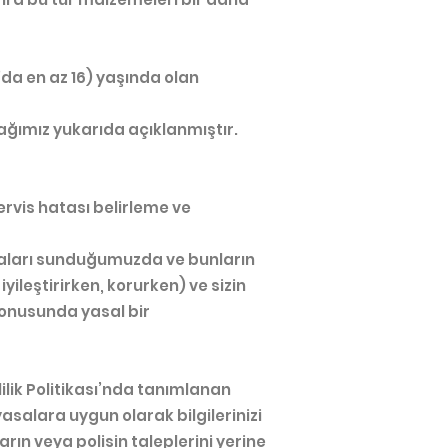
’da en az 16) yaşında olan
nağımız yukarıda açıklanmıştır.
ervis hatası belirleme ve
yaları sunduğumuzda ve bunların
iyileştirirken, korurken) ve sizin
konusunda yasal bir
ilik Politikası’nda tanımlanan
asalara uygun olarak bilgilerinizi
ın veya polisin taleplerini yerine