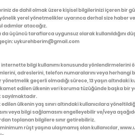
riniz de dahil olmak üzere kişisel bilgilerinizi içeren bir g
ne yönelik yerel yönetmelikler uyarınca derhal size haber ve
ul adımlar atacağız.
a ya da üçüncü taraflarca uygunsuz olarak kullanıldığını 
geçin:
uykurehberim@gmail.com
ve internette bilgi kullanımı konusunda yönlendirmelerini ö
erini, adreslerini, telefon numaralarını veya herhangi bi
 yönetmelik geçerli olmadığı sürece, 13 yaşın altındaki ku
, ikamet edilen ülkenin veri koruma tüzüğünde başka bir y
k sayılmaktadır.
edilen ülkenin yaş sınırı altındaki kullanıcılara yöneltild
asını veya bilgi sağlamasını engelleyebilir ve/veya aşağıd
dan toplanan bilgilere sınır getirebiliriz.
n minimum rüşt yaşına ulaşmamış olan kullanıcılar,
www.u