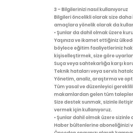
3 – Bilgilerinizi nasıl kullanıyoruz
Bilgileri öncelikli olarak size da
amaçlara yönelik olarak da kull
• Şunlar da dahil olmak üzere kur
Yaşınıza ve ikamet ettiğiniz ülke
böylece eğitim faaliyetleriniz hak
kişiselleştirmek, size göre uyarla
Suça veya sahtekarlığa karşı ko
Teknik hataları veya servis hatal
Yönetim, analiz, araştırma ve opt
Tüm yasal ve düzenleyici gerekli
makamlardan gelen tüm taleple
Size destek sunmak, sizinle iletiş
vermek için kullanıyoruz.
• Şunlar dahil olmak üzere sizinle o
Haber bültenlerine aboneliğinizi v
Önceden onayınızı alarak kampa