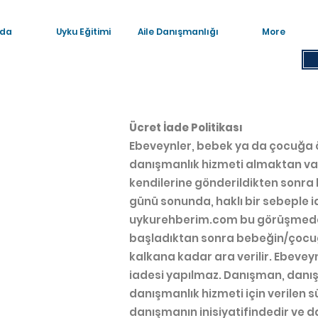
da
Uyku Eğitimi
Aile Danışmanlığı
More
Ücret İade Politikası
​Ebeveynler, bebek ya da çocuğa ö
danışmanlık hizmeti almaktan vazge
kendilerine gönderildikten sonra 
günü sonunda, haklı bir sebeple ia
uykurehberim.com bu görüşmede ka
başladıktan sonra bebeğin/çocu
kalkana kadar ara verilir. Ebevey
iadesi yapılmaz. Danışman, danış
danışmanlık hizmeti için verilen
danışmanın inisiyatifindedir ve d