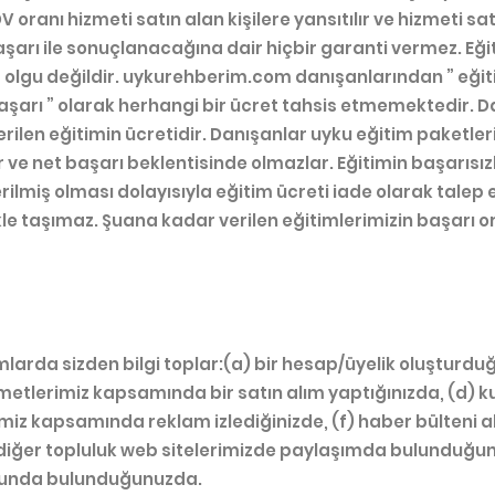
 oranı hizmeti satın alan kişilere yansıtılır ve hizmeti sat
şarı ile sonuçlanacağına dair hiçbir garanti vermez. E
r olgu değildir. uykurehberim.com danışanlarından ” eğiti
aşarı ” olarak herhangi bir ücret tahsis etmemektedir. 
rilen eğitimin ücretidir. Danışanlar uyku eğitim paketleri
r ve net başarı beklentisinde olmazlar. Eğitimin başarıs
lmiş olması dolayısıyla eğitim ücreti iade olarak talep e
le taşımaz. Şuana kadar verilen eğitimlerimizin başarı or
larda sizden bilgi toplar:(a) bir hesap/üyelik oluşturd
zmetlerimiz kapsamında bir satın alım yaptığınızda, (d) ku
miz kapsamında reklam izlediğinizde, (f) haber bülteni 
diğer topluluk web sitelerimizde paylaşımda bulunduğun
usunda bulunduğunuzda.