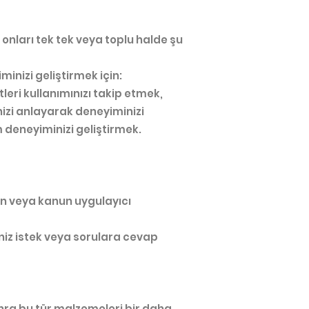
 onları tek tek veya toplu halde şu
inizi geliştirmek için:
eri kullanımınızı takip etmek,
inizi anlayarak deneyiminizi
m deneyiminizi geliştirmek.
an veya kanun uygulayıcı
iniz istek veya sorulara cevap
a bu tür malzemeleri bir daha