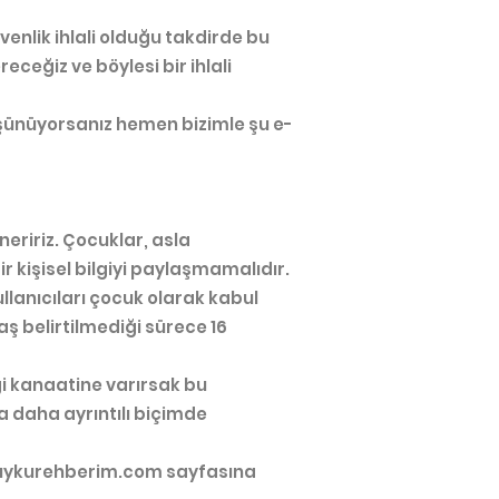
üvenlik ihlali olduğu takdirde bu
receğiz ve böylesi bir ihlali
düşünüyorsanız hemen bizimle şu e-
neririz. Çocuklar, asla
r kişisel bilgiyi paylaşmamalıdır.
llanıcıları çocuk olarak kabul
aş belirtilmediği sürece 16
iği kanaatine varırsak bu
a daha ayrıntılı biçimde
ykurehberim.com
sayfasına