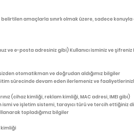
elirtilen amaçlarla sınırlı olmak üzere, sadece konuyla a
nuz ve e-posta adresiniz gibi) Kullanıcı isminiz ve şifreniz P
 sizden otomatikman ve doğrudan aldığımız bilgiler
tim sürecinde devam eden ilerlemeniz ve faaliyetlerinizle 
ınız (cihaz kimliği, reklam kimliği, MAC adresi, IMEI gibi)
ın ismi ve işletim sistemi, tarayıcı türü ve tercih ettiğiniz di
ullanarak topladığımız bilgiler
 kimliği