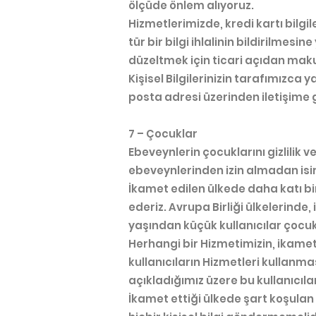
ölçüde önlem alıyoruz.
Hizmetlerimizde, kredi kartı bilgile
tür bir bilgi ihlalinin bildirilmesi
düzeltmek için ticari açıdan mak
Kişisel Bilgilerinizin tarafımızc
posta adresi üzerinden iletişime 
7 – Çocuklar
Ebeveynlerin çocuklarını gizlilik 
ebeveynlerinden izin almadan isiml
İkamet edilen ülkede daha katı bir
ederiz. Avrupa Birliği ülkelerinde
yaşından küçük kullanıcılar çocu
Herhangi bir Hizmetimizin, ikamet 
kullanıcıların Hizmetleri kullanm
açıkladığımız üzere bu kullanıcılar
İkamet ettiği ülkede şart koşula