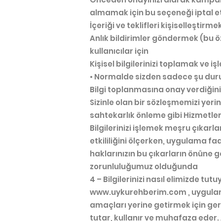
almamak için bu seçeneği iptal 
İçeriği ve teklifleri kişiselleştirme
Anlık bildirimler göndermek (bu ö
kullanıcılar için
Kişisel bilgilerinizi toplamak ve 
• Normalde sizden sadece şu durumd
Bilgi toplanmasına onay verdiğin
Sizinle olan bir sözleşmemizi yeri
sahtekarlık önleme gibi Hizmetler 
Bilgilerinizi işlemek meşru çıka
etkililiğini ölçerken, uygulama faal
haklarınızın bu çıkarların önüne
zorunluluğumuz olduğunda
4 – Bilgilerinizi nasıl elimizde tut
www.uykurehberim.com
, uygula
amaçları yerine getirmek için ger
tutar, kullanır ve muhafaza eder.