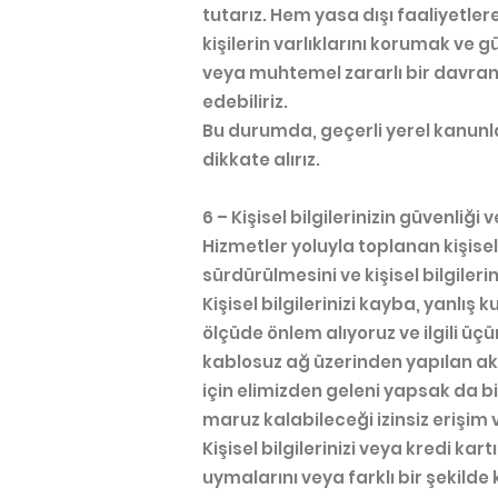
tutarız. Hem yasa dışı faaliyetler
kişilerin varlıklarını korumak ve g
veya muhtemel zararlı bir davranı
edebiliriz.
Bu durumda, geçerli yerel kanunlar
dikkate alırız.
6 – Kişisel bilgilerinizin güvenliği ve
Hizmetler yoluyla toplanan kişisel 
sürdürülmesini ve kişisel bilgiler
Kişisel bilgilerinizi kayba, yanlı
ölçüde önlem alıyoruz ve ilgili ü
kablosuz ağ üzerinden yapılan akt
için elimizden geleni yapsak da bi
maruz kalabileceği izinsiz erişim
Kişisel bilgilerinizi veya kredi kar
uymalarını veya farklı bir şekilde 