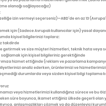
etme olanağı sağlayacağız)
k
zelliğe izin vermeyi seçerseniz)—ABD’de en az 13 (Avrupa
işlemek için (Sadece Avrupalı kullanıcılar için) yasal daya
a kişisel bilgilerinizi toplarız:
iz takdirde
ne getirmek ve size müşteri hizmetleri, teknik hata veya s
sağlamak için kişisel bilgileriniz gerektiğinde
rlarımıza hizmet ettiğinde (reklam ve pazarlama kampan
iyetlerinizi analiz ederken, ürünlerimizi ve hizmetlerimizi 
 geçmediği durumlarda veya sizden kişisel bilgi toplama 
uyoruz
mamızı veya hizmetlerimizi kullandığınız sürece ve bu Gizl
eken süre boyunca, ikamet ettiğiniz ülkede geçerli olan y
 Ayrıca, anlaşmazlıkları çözmek ya da düzenleyici kurumlar