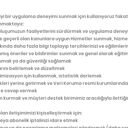
ha iyi bir uygulama deneyimi sunmak için kullanıyoruz fakat
anmaktayız:
uluşumuzun faaliyetlerini sürdürmek ve uygulama deneyim
de geçerli olan kanunlara uygun Hizmetler sunmak, hizmetl
kında daha fazla bilgi toplayıp tercihlerinizi ve eğilimler
nmış öneriler ve bildirimler sunmak ve genel olarak eğiti
rumak ya da güvenliği sağlamak
arını belirlemek ve düzeltmek
imizasyon için kullanmak, istatistik derlemek
likleri yerine getirmek ve Veri Koruma resmi kurumlarınd
re cevap vermek
im kurmak ve müşteri destek birimimiz aracılığıyla ilettiğ
lan iletişimimizi kişiselleştirmek için:
eya abonelik iptalinizi idare etmek
nya ya da pazarlama malzemeleri göndermek (daha sonr