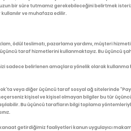
uzun bir süre tutmamız gerekebileceğini belirtmek isteri
kullanılır ve muhafaza edilir.
lam, ödül teslimatı, pazarlama yardımı, müşteri hizmeti ve
olan üçüncü taraf hizmetlerini kullanmaktayız. Bu üçüncü şah
inizi sadece belirlenen amaçlara yönelik olarak kullanma 
ok’ta veya diğer üçüncü taraf sosyal ağ sitelerinde “Pay
seçerseniz kişisel ve kişisel olmayan bilgiler bu tür üçün
şılabilir. Bu üçüncü tarafların bilgi toplama yöntemleriyle
ınız.
a kanaat getirdiğimiz faaliyetleri kanun uygulayıcı makam