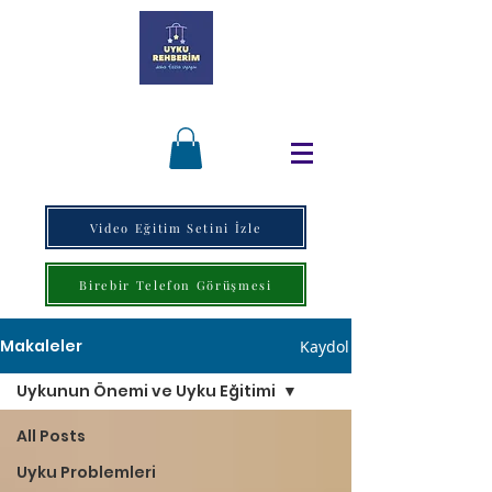
Video Eğitim Setini İzle
Birebir Telefon Görüşmesi
Makaleler
Kaydol
Uykunun Önemi ve Uyku Eğitimi
All Posts
Uyku Problemleri