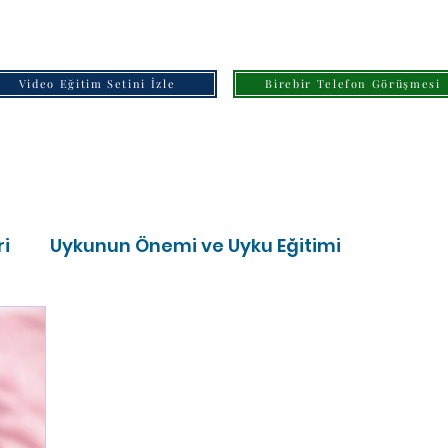
Video Eğitim Setini İzle
Birebir Telefon Görüşmesi
)
1 yazı
ri
Uykunun Önemi ve Uyku Eğitimi