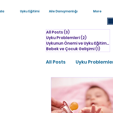
da
Uyku Eğitimi
Aile Danışmanlığı
More
All Posts
(3)
3 yazı
Uyku Problemleri
(2)
2 yazı
Uykunun Önemi ve Uyku Eğitimi
(1
Bebek ve Çocuk Gelişimi
(1)
1 yazı
All Posts
Uyku Problemle
Bebek ve Çocuk Gelişimi