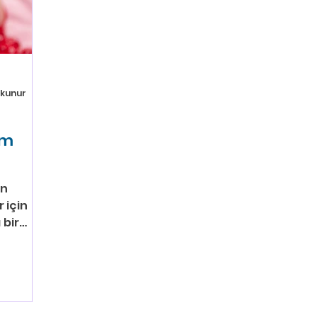
okunur
ım
an
 için
 bir
,