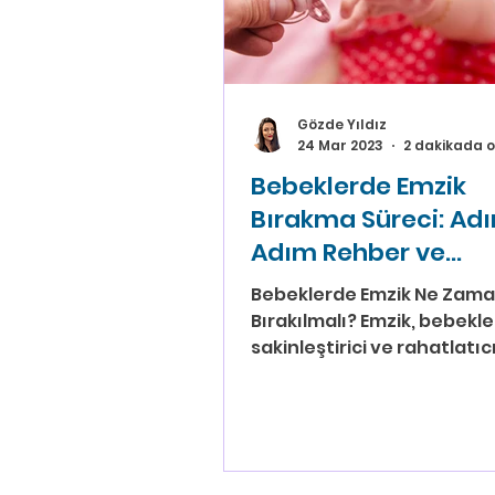
Gözde Yıldız
24 Mar 2023
2 dakikada 
Bebeklerde Emzik
Bırakma Süreci: Ad
Adım Rehber ve
Uygulama İpuçları |
Bebeklerde Emzik Ne Zam
Gözde Yıldız
Bırakılmalı? Emzik, bebekler
sakinleştirici ve rahatlatıcı
etkiye sahip olabilir. Ancak
birçok...