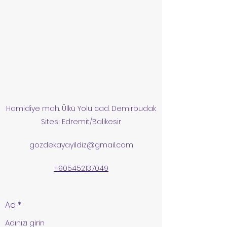
Hamidiye mah. Ülkü Yolu cad. Demirbudak
Sitesi Edremit/Balikesir
gozdekayayildiz@gmail.com
+905452137049
Ad